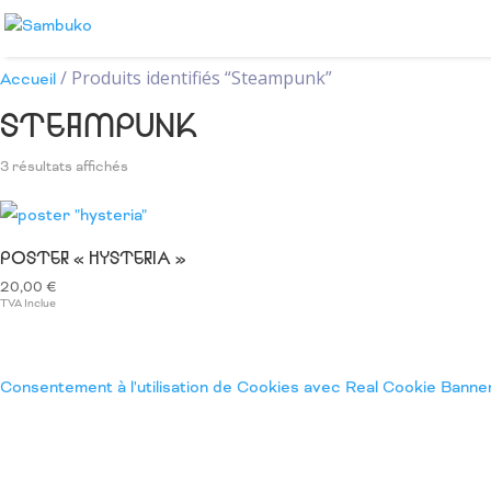
/ Produits identifiés “Steampunk”
Accueil
STEAMPUNK
Trié
3 résultats affichés
du
plus
récent
POSTER « HYSTERIA »
au
20,00
€
plus
TVA Inclue
ancien
Consentement à l'utilisation de Cookies avec Real Cookie Banne