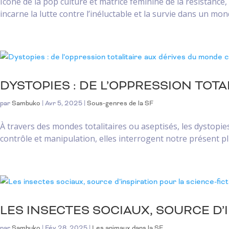
Icône de la pop culture et matrice féminine de la résistan
incarne la lutte contre l’inéluctable et la survie dans un mon
DYSTOPIES : DE L’OPPRESSION TO
par
Sambuko
|
Avr 5, 2025
|
Sous-genres de la SF
À travers des mondes totalitaires ou aseptisés, les dystopie
contrôle et manipulation, elles interrogent notre présent plu
LES INSECTES SOCIAUX, SOURCE D’
par
Sambuko
|
Fév 28, 2025
|
Les animaux dans la SF