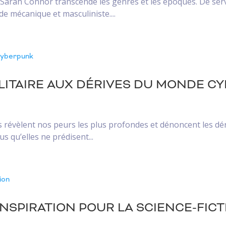
ce, Sarah Connor transcende les genres et les époques. De s
de mécanique et masculiniste....
TALITAIRE AUX DÉRIVES DU MONDE 
s révèlent nos peurs les plus profondes et dénoncent les dér
s qu’elles ne prédisent...
INSPIRATION POUR LA SCIENCE-FIC