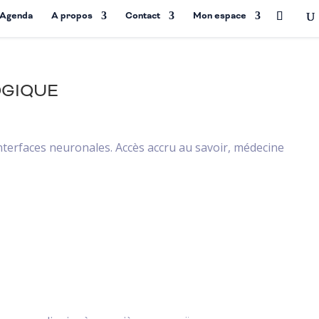
Agenda
A propos
Contact
Mon espace
OGIQUE
nterfaces neuronales. Accès accru au savoir, médecine