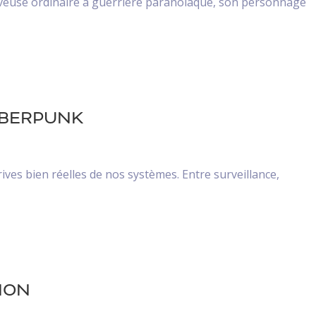
erveuse ordinaire à guerrière paranoïaque, son personnage
CYBERPUNK
ives bien réelles de nos systèmes. Entre surveillance,
TION