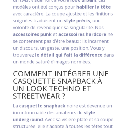
un twist visuel fort à votre
look urbain
, ces
modèles ont été conçus pour
habiller la tête
avec caractère. La coupe ajustée et les finitions
soignées traduisent un
style précis
, une
volonté de revendiquer sa singularité. Nos
accessoires punk
et
accessoires hardcore
ne
se contentent pas d’être beaux : ils incarnent
un discours, un geste, une position. Vous y
trouverez
le détail qui fait la différence
dans
un monde saturé d’images normées.
COMMENT INTÉGRER UNE
CASQUETTE SNAPBACK À
UN LOOK TECHNO ET
STREETWEAR ?
La
casquette snapback
noire est devenue un
incontournable des amateurs de
style
underground
. Avec sa visière plate et sa coupe
structurée, elle s’adapte à toutes les têtes tout