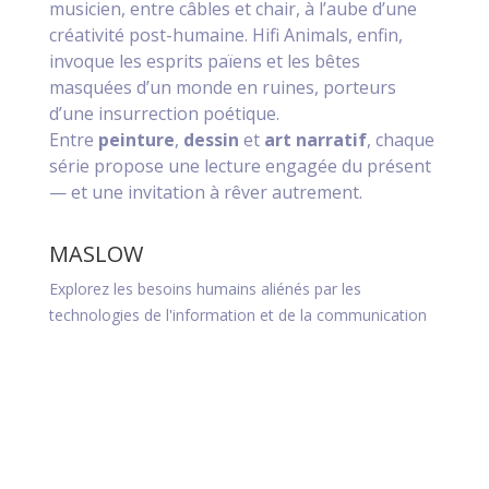
musicien, entre câbles et chair, à l’aube d’une
créativité post-humaine. Hifi Animals, enfin,
invoque les esprits païens et les bêtes
masquées d’un monde en ruines, porteurs
d’une insurrection poétique.
Entre
peinture
,
dessin
et
art narratif
, chaque
série propose une lecture engagée du présent
— et une invitation à rêver autrement.
MASLOW
ORG
Explorez les besoins humains aliénés par les
Des or
technologies de l'information et de la communication
musica
et IA