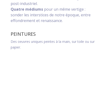
post-industriel.
Quatre médiums
pour un même vertige :
sonder les interstices de notre époque, entre
effondrement et renaissance.
PEINTURES
DES
Des oeuvres uniques peintes à la main, sur toile ou sur
Plus ac
papier.
oeuvres