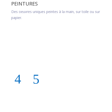
PEINTURES
DES
Des oeuvres uniques peintes à la main, sur toile ou sur
Plus ac
papier.
oeuvres