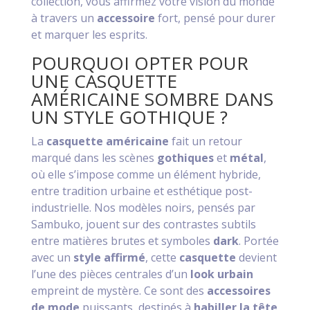
collection, vous affirmez votre vision du monde
à travers un
accessoire
fort, pensé pour durer
et marquer les esprits.
POURQUOI OPTER POUR
UNE CASQUETTE
AMÉRICAINE SOMBRE DANS
UN STYLE GOTHIQUE ?
La
casquette américaine
fait un retour
marqué dans les scènes
gothiques
et
métal
,
où elle s’impose comme un élément hybride,
entre tradition urbaine et esthétique post-
industrielle. Nos modèles noirs, pensés par
Sambuko, jouent sur des contrastes subtils
entre matières brutes et symboles
dark
. Portée
avec un
style affirmé
, cette
casquette
devient
l’une des pièces centrales d’un
look urbain
empreint de mystère. Ce sont des
accessoires
de mode
puissants, destinés à
habiller la tête