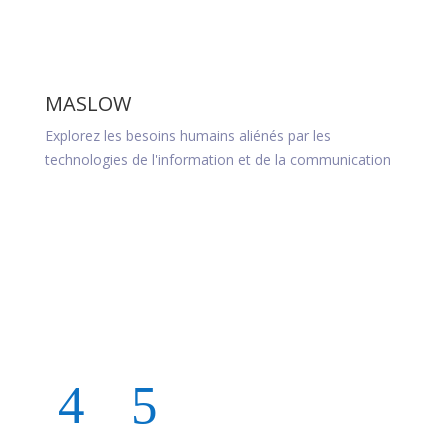
MASLOW
ORG
Explorez les besoins humains aliénés par les
Des or
technologies de l'information et de la communication
musica
et IA