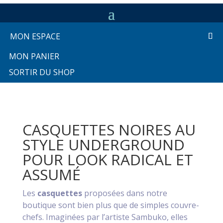
MON ESPACE
MON PANIER
SORTIR DU SHOP
CASQUETTES NOIRES AU
STYLE UNDERGROUND
POUR LOOK RADICAL ET
ASSUMÉ
Les
casquettes
proposées dans notre
boutique sont bien plus que de simples couvre-
chefs. Imaginées par l’artiste Sambuko, elles