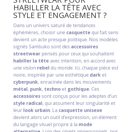
HABILLER LA TÊTE AVEC
STYLE ET ENGAGEMENT ?
Dans un univers saturé de tendances
éphémères, choisir une
casquette
qui fait sens
devient un acte presque politique. Nos modèles
signés Sambuko sont des
accessoires
streetwear
pensés pour ceux qui souhaitent
habiller la tête
avec intention, en accord avec
une vision
rebel
du monde. Ici, chaque pièce est
noire, inspirée par une esthétique
dark
et
cyberpunk
, enracinée dans les mouvements
métal
,
punk
,
techno
et
gothique
. Ces
accessoires
sont conçus pour les adeptes d’un
style radical
, qui assument leur singularité et
leur
look urbain
. La
casquette unisexe
devient alors un outil d’expression, un élément
du langage visuel propre à la
mode
alternative
. Loin des objets impersonnels, nos