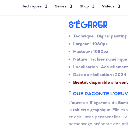
Techniques
Séries
Shop
Vidéos
S’ÉGARER
Technique :
Digital painting
Largeur :
1080px
Hauteur :
1080px
Nature :
Fichier numérique
Localisation :
Actuellemen
Date de réalisation :
2024
Bientôt disponible à la ven
QUE RACONTE L’OEUV
L’
œuvre
« S’égarer »
de
Sam
la
tablette graphique
. Elle e
et des luttes personnelles. 
personnage présente des orifi