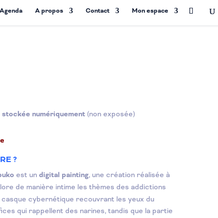
Agenda
A propos
Contact
Mon espace
t stockée numériquement
(non exposée)
te
RE ?
buko
est un
digital painting
, une création réalisée à
xplore de manière intime les thèmes des addictions
Le casque cybernétique recouvrant les yeux du
ces qui rappellent des narines, tandis que la partie