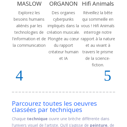
MASLOW
ORGANON
Hifi Animals
Explorez les
Des organes
Réveillez la bête
besoins humains
cyberpunks
qui sommeille en
aliénés par les
impliqués dans la
vous ! Hifi Animals
technologies de
création musicale.
interroge notre
l'information et de
Plongée au cœur
rapport à la nature
la communication
du rapport
et au vivant à
créateur humain
travers le prisme
et IA
de la science-
fiction.
Parcourez toutes les oeuvres
classées par techniques
Chaque
technique
ouvre une brèche différente dans
l'univers visuel de l'artiste. Qu’il s’agisse de
peinture
, de