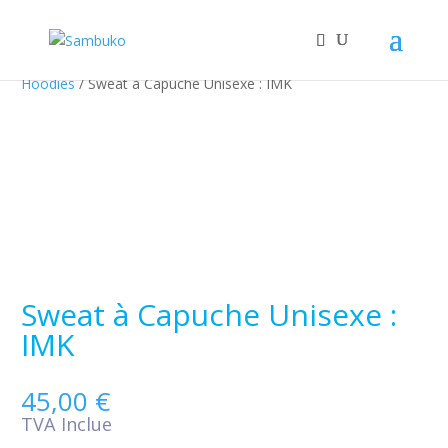
Accueil
/
Merchendising
/
Vêtements
/
Sweats et Hoodies
/
Hoodies
/ Sweat à Capuche Unisexe : IMK
Sweat à Capuche Unisexe :
IMK
45,00
€
TVA Inclue