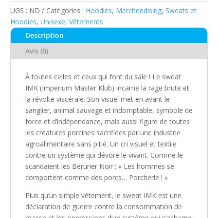
Capuche
UGS :
ND
Catégories :
Hoodies
,
Merchendising
,
Sweats et
Unisexe
Hoodies
,
Unisexe
,
Vêtements
:
Description
IMK
Avis (0)
À toutes celles et ceux qui font du sale ! Le sweat
IMK (Imperium Master Klub) incarne la rage brute et
la révolte viscérale. Son visuel met en avant le
sanglier, animal sauvage et indomptable, symbole de
force et d’indépendance, mais aussi figure de toutes
les créatures porcines sacrifiées par une industrie
agroalimentaire sans pitié. Un cri visuel et textile
contre un système qui dévore le vivant. Comme le
scandaient les Bérurier Noir : « Les hommes se
comportent comme des porcs… Porcherie ! »
Plus qu’un simple vêtement, le sweat IMK est une
déclaration de guerre contre la consommation de
masse et les oppressions d’un système qui s’acharne