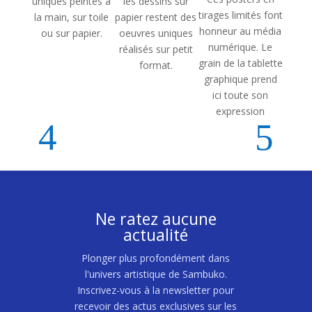
uniques peintes à
les dessins sur
tirages limités font
la main, sur toile
papier restent des
honneur au média
ou sur papier.
oeuvres uniques
numérique. Le
réalisés sur petit
grain de la tablette
format.
graphique prend
ici toute son
expression
Ne ratez aucune
actualité
Plonger plus profondément dans
l'univers artistique de Sambuko.
Inscrivez-vous à la newsletter pour
recevoir des actus exclusives sur les