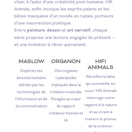
chair, à l’aube d’une créativité post-humaine. Hifi
Animals, enfin, invoque les esprits païens et les
bêtes masquées d’un monde en ruines, porteurs
d’une insurrection poétique.
Entre
peinture
,
dessin
et
art narratif
, chaque
série propose une lecture engagée du présent —
et une invitation à rêver autrement.
MASLOW
ORGANON
HIFI
ANIMALS
Explorez les
Des organes
Réveillez la bête
besoins humains
cyberpunks
qui sommeille en
aliénés par les
impliqués dans la
vous ! Hifi Animals
technologies de
création musicale.
interroge notre
l'information et de
Plongée au cœur
rapport à la nature
la communication
du rapport
et au vivant à
créateur humain et
travers le prisme
IA
de la science-