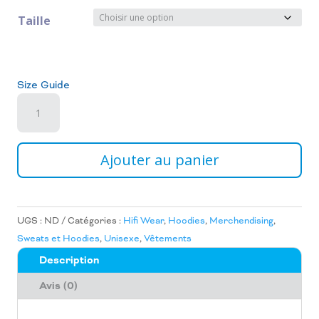
Taille
Size Guide
quantité
de
Sweat
à
Ajouter au panier
Capuche
Unisexe
:
Full
UGS :
ND
Catégories :
Hifi Wear
,
Hoodies
,
Merchendising
,
Moon
Sweats et Hoodies
,
Unisexe
,
Vêtements
Description
Avis (0)