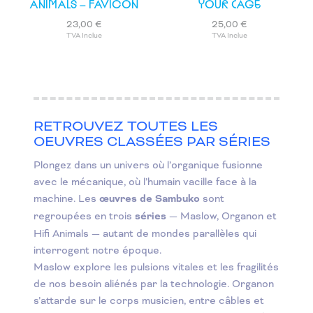
ANIMALS – FAVICON
YOUR CAGE
23,00
€
25,00
€
TVA Inclue
TVA Inclue
RETROUVEZ TOUTES LES
OEUVRES CLASSÉES PAR SÉRIES
Plongez dans un univers où l’organique fusionne
avec le mécanique, où l’humain vacille face à la
machine. Les
œuvres de Sambuko
sont
regroupées en trois
séries
— Maslow, Organon et
Hifi Animals — autant de mondes parallèles qui
interrogent notre époque.
Maslow explore les pulsions vitales et les fragilités
de nos besoin aliénés par la technologie. Organon
s’attarde sur le corps musicien, entre câbles et