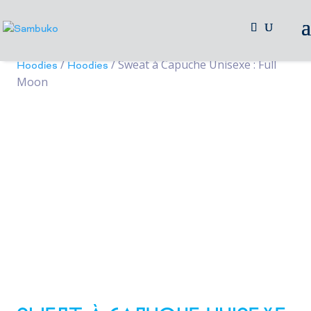
/
/
/
Accueil
Merchendising
Vêtements
Sweats et
/
/ Sweat à Capuche Unisexe : Full
Hoodies
Hoodies
Moon