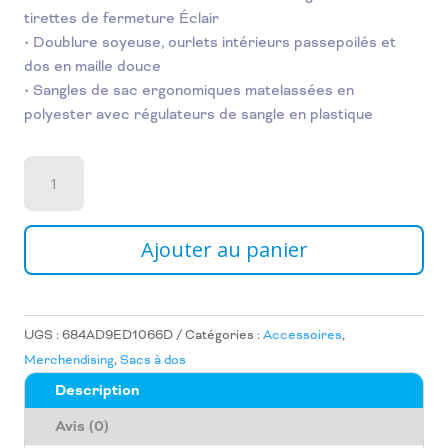
tirettes de fermeture Éclair
• Doublure soyeuse, ourlets intérieurs passepoilés et
dos en maille douce
• Sangles de sac ergonomiques matelassées en
polyester avec régulateurs de sangle en plastique
quantité
de
Sac
à
Ajouter au panier
dos
blanc
:
Sambuko
UGS :
684AD9ED1066D
Catégories :
Accessoires
,
Merchendising
,
Sacs à dos
Description
Avis (0)