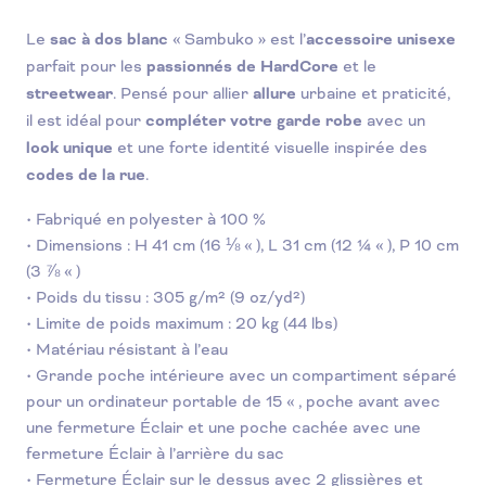
Le
sac à dos blanc
« Sambuko » est l’
accessoire unisexe
parfait pour les
passionnés de HardCore
et le
streetwear
. Pensé pour allier
allure
urbaine et praticité,
il est idéal pour
compléter votre garde robe
avec un
look unique
et une forte identité visuelle inspirée des
codes de la rue
.
• Fabriqué en polyester à 100 %
• Dimensions : H 41 cm (16 ⅛ « ), L 31 cm (12 ¼ « ), P 10 cm
(3 ⅞ « )
• Poids du tissu : 305 g/m² (9 oz/yd²)
• Limite de poids maximum : 20 kg (44 lbs)
• Matériau résistant à l’eau
• Grande poche intérieure avec un compartiment séparé
pour un ordinateur portable de 15 « , poche avant avec
une fermeture Éclair et une poche cachée avec une
fermeture Éclair à l’arrière du sac
• Fermeture Éclair sur le dessus avec 2 glissières et