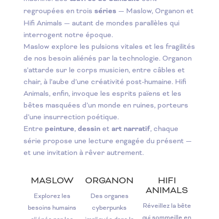
regroupées en trois
séries
— Maslow, Organon et
Hifi Animals — autant de mondes parallèles qui
interrogent notre époque.
Maslow explore les pulsions vitales et les fragilités
de nos besoin aliénés par la technologie. Organon
s’attarde sur le corps musicien, entre câbles et
chair, à l’aube d’une créativité post-humaine. Hifi
Animals, enfin, invoque les esprits païens et les
bêtes masquées d’un monde en ruines, porteurs
d’une insurrection poétique.
Entre
peinture
,
dessin
et
art narratif
, chaque
série propose une lecture engagée du présent —
et une invitation à rêver autrement.
MASLOW
ORGANON
HIFI
ANIMALS
Explorez les
Des organes
Réveillez la bête
besoins humains
cyberpunks
qui sommeille en