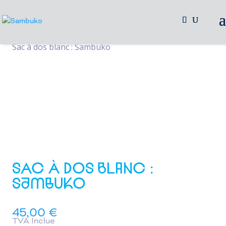
/
/
/
/
Accueil
Merchendising
Accessoires
Sacs à dos
Sac à dos blanc : Sambuko
SAC À DOS BLANC :
SAMBUKO
45,00
€
TVA Inclue