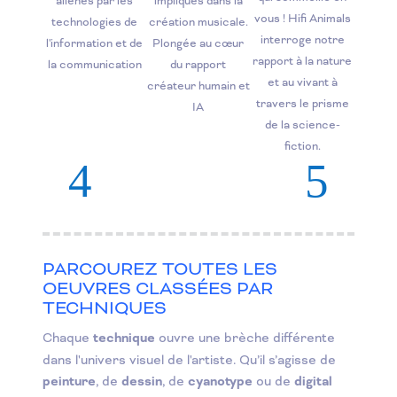
aliénés par les
impliqués dans la
vous ! Hifi Animals
technologies de
création musicale.
interroge notre
l'information et de
Plongée au cœur
rapport à la nature
la communication
du rapport
et au vivant à
créateur humain et
travers le prisme
IA
de la science-
fiction.
PARCOUREZ TOUTES LES
OEUVRES CLASSÉES PAR
TECHNIQUES
Chaque
technique
ouvre une brèche différente
dans l'univers visuel de l'artiste. Qu’il s’agisse de
peinture
, de
dessin
, de
cyanotype
ou de
digital