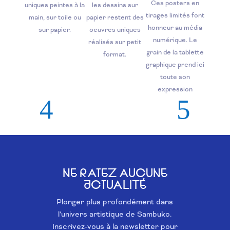
Ces posters en
uniques peintes à la
les dessins sur
tirages limités font
main, sur toile ou
papier restent des
honneur au média
sur papier.
oeuvres uniques
numérique. Le
réalisés sur petit
grain de la tablette
format.
graphique prend ici
toute son
expression
NE RATEZ AUCUNE
ACTUALITÉ
Plonger plus profondément dans
l'univers artistique de Sambuko.
Inscrivez-vous à la newsletter pour