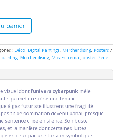
au panier
ories :
Déco
,
Digital Paintings
,
Merchendising
,
Posters
l painting
,
Merchendising
,
Moyen format
,
poster
,
Série
 visuel dont l’
univers cyberpunk
mêle
nte qui met en scène une femme
 à gaz futuriste illustrent une fragilité
ispositif de domination devenu banal, presque
ne sentence criée en silence. Son buste
, et la manière dont certaines luttes
oupé en deux par une torsion symbolique –