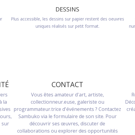
DESSINS
ur
Plus accessible, les dessins sur papier restent des oeuvres
uniques réalisés sur petit format.
num
ITÉ
CONTACT
vers
Vous êtes amateur d'art, artiste,
R
à la
collectionneur.euse, galeriste ou
Déco
sives
programmateur.trice d'événements ? Contactez
cré
cours,
Sambuko via le formulaire de son site. Pour
 sur
découvrir ses œuvres, discuter de
collaborations ou explorer des opportunités