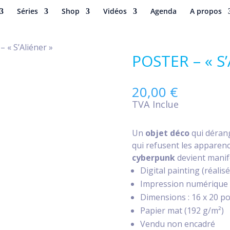
Séries
Shop
Vidéos
Agenda
A propos
– « S’Aliéner »
POSTER – « S
20,00
€
TVA Inclue
Un
objet déco
qui déran
qui refusent les apparenc
cyberpunk
devient manife
Digital painting (réalis
Impression numérique 
Dimensions : 16 x 20 po
Papier mat (192 g/m²)
Vendu non encadré