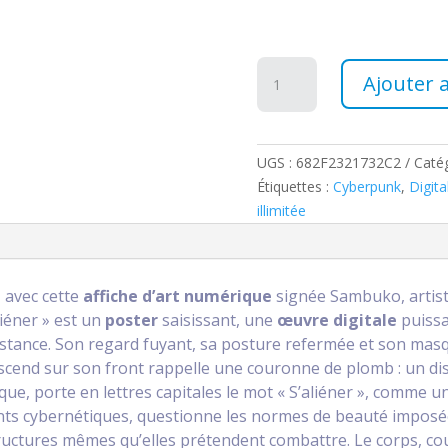
quantité
Ajouter 
de
Poster
-
"S'Aliéner"
UGS :
682F2321732C2
Catég
Étiquettes :
Cyberpunk
,
Digita
illimitée
e
avec cette
affiche d’art numérique
signée Sambuko, artiste
liéner » est un
poster
saisissant, une
œuvre digitale
puissa
stance. Son regard fuyant, sa posture refermée et son masque
escend sur son front rappelle une couronne de plomb : un d
que, porte en lettres capitales le mot « S’aliéner », comme u
ts cybernétiques, questionne les normes de beauté imposées
tructures mêmes qu’elles prétendent combattre. Le corps, c