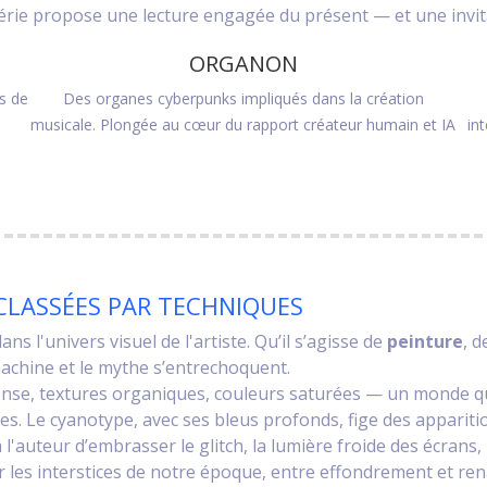
érie propose une lecture engagée du présent — et une invit
ORGANON
s de
Des organes cyberpunks impliqués dans la création
musicale. Plongée au cœur du rapport créateur humain et IA
in
CLASSÉES PAR TECHNIQUES
s l'univers visuel de l'artiste. Qu’il s’agisse de
peinture
, 
machine et le mythe s’entrechoquent.
ense, textures organiques, couleurs saturées — un monde qui 
formes. Le cyanotype, avec ses bleus profonds, fige des appar
à l'auteur d’embrasser le glitch, la lumière froide des écrans,
les interstices de notre époque, entre effondrement et ren