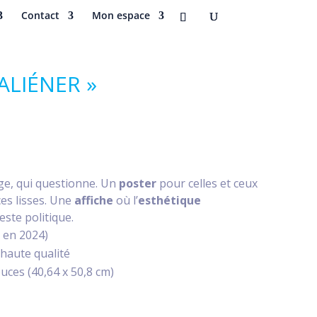
Contact
Mon espace
’ALIÉNER »
ge, qui questionne. Un
poster
pour celles et ceux
es lisses. Une
affiche
où l’
esthétique
ste politique.
é en 2024)
haute qualité
uces (40,64 x 50,8 cm)